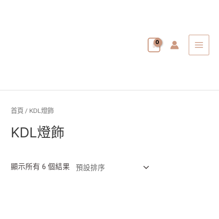
跳
MAI
至
MEN
主
要
內
容
首頁
/ KDL燈飾
KDL燈飾
顯示所有 6 個結果