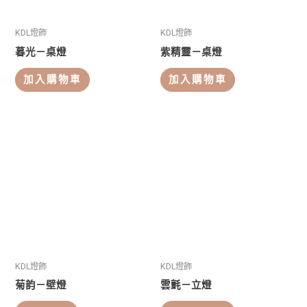
KDL燈飾
KDL燈飾
暮光－桌燈
紫精靈－桌燈
加入購物車
加入購物車
KDL燈飾
KDL燈飾
菊韵－壁燈
雲氈－立燈