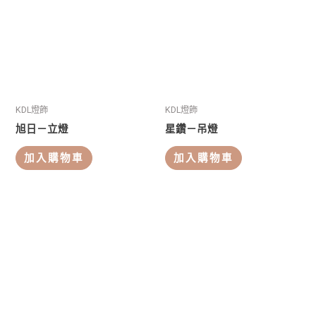
KDL燈飾
KDL燈飾
旭日－立燈
星鑽－吊燈
加入購物車
加入購物車