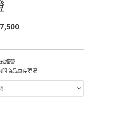
燈
7,500
方式經營
詢問商品庫存現況