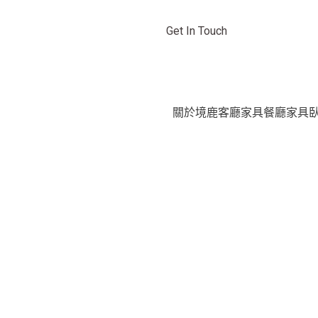
Get In Touch
F
I
Y
a
n
o
關於境鹿
客廳家具
餐廳家具
c
s
u
e
t
t
b
a
u
o
g
b
o
r
e
k
a