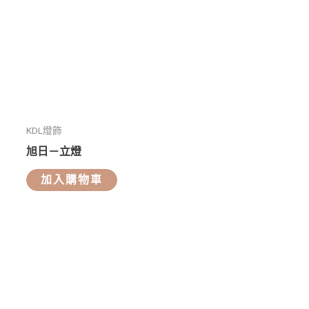
KDL燈飾
旭日－立燈
加入購物車