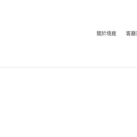
跳
至
主
要
關於境鹿
客廳
內
容