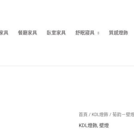
家具
餐廳家具
臥室家具
舒眠寢具
質感燈飾
菊
首頁
/
KDL燈飾
/ 菊韵－壁
韵
KDL燈飾
,
壁燈
－