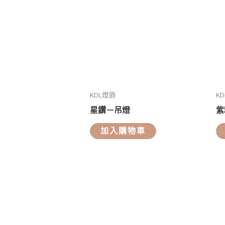
KDL燈飾
K
星鑽－吊燈
紫
加入購物車