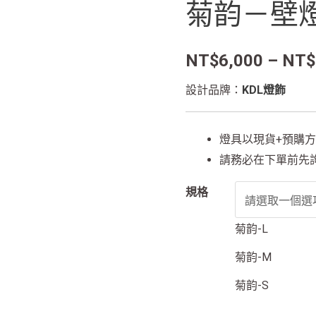
菊韵－壁
壁
燈
數
NT$
6,000
–
NT$
量
設計品牌：
KDL燈飾
燈具以現貨+預購
請務必在下單前先
規格
菊韵-L
菊韵-M
菊韵-S