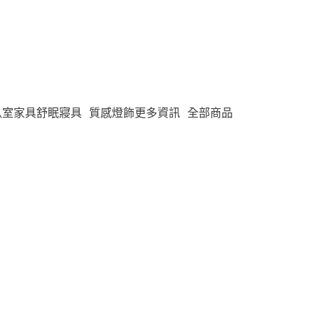
臥室家具
舒眠寢具
質感燈飾
更多資訊
全部商品