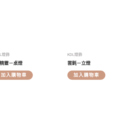
DL燈飾
KDL燈飾
精靈－桌燈
雲氈－立燈
加入購物車
加入購物車