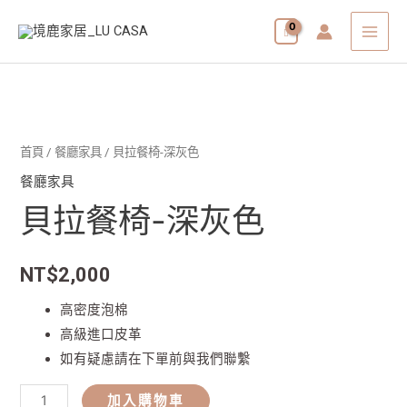
跳
MAI
至
MEN
主
要
貝
內
拉
容
餐
首頁
/
餐廳家具
/ 貝拉餐椅-深灰色
椅-
餐廳家具
深
貝拉餐椅-深灰色
灰
色
NT$
2,000
數
量
高密度泡棉
高級進口皮革
如有疑慮請在下單前與我們聯繫
加入購物車