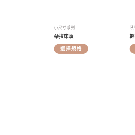
小尺寸系列
臥
朵拉床頭
輕
選擇規格