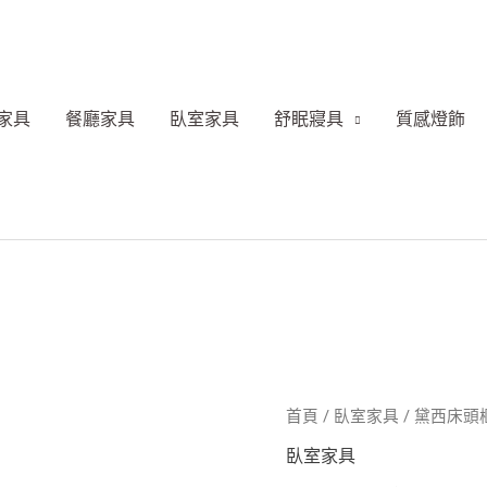
家具
餐廳家具
臥室家具
舒眠寢具
質感燈飾
黛
首頁
/
臥室家具
/ 黛西床頭
西
臥室家具
床