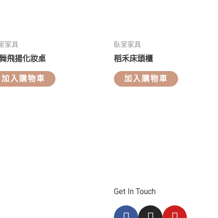
室家具
臥室家具
舞飛揚化妝桌
稻禾床頭櫃
加入購物車
加入購物車
Get In Touch
F
I
Y