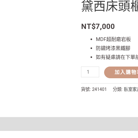
黛西床頭
頭
櫃
數
NT$
7,000
量
MDF超耐磨岩板
防鏽烤漆黑鐵腳
如有疑慮請在下單
加入購物
貨號:
241401
分類:
臥室家