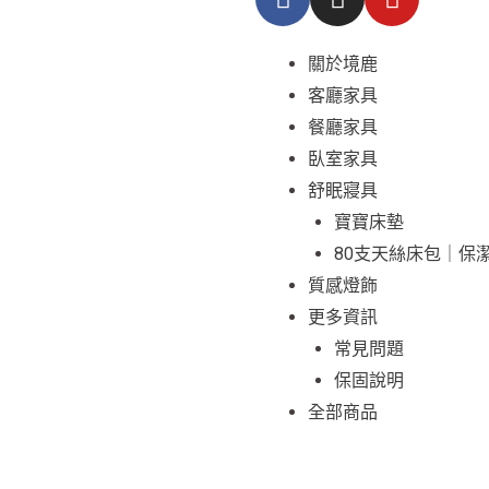
a
n
o
c
s
u
e
t
t
Menu
關於境鹿
b
a
u
客廳家具
o
g
b
餐廳家具
o
r
e
臥室家具
k
a
舒眠寢具
m
寶寶床墊
80支天絲床包｜保
質感燈飾
更多資訊
常見問題
保固說明
全部商品