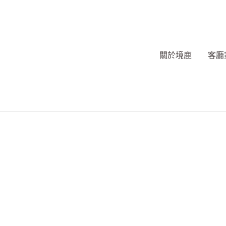
跳
至
主
要
關於境鹿
客廳
內
容