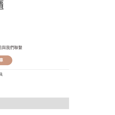
櫃
前與我們聯繫
車
具